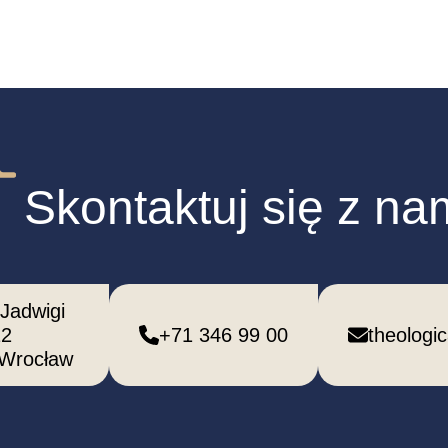
Skontaktuj się z na
 Jadwigi
12
+71 346 99 00
theologi
 Wrocław