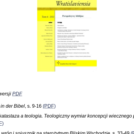
wersji
PDF
 in der Bibel
, s. 9-16
(PDF)
atastaza a teologia. Teologiczny wymiar koncepcji wiecznego p
F)
 wróg i sojusznik na starożytnym Bliskim Wschodzie,
s. 33-49
(