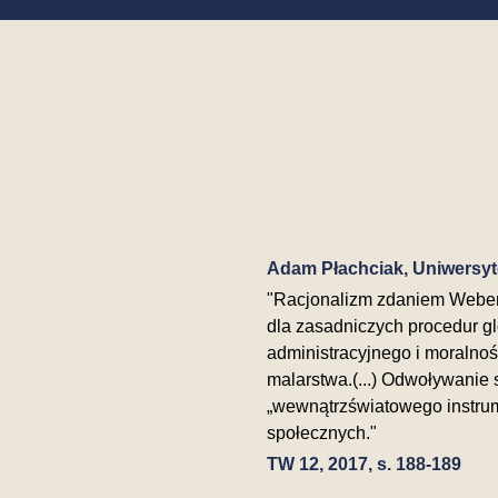
Adam Płachciak, Uniwersy
"Racjonalizm zdaniem Webera
dla zasadniczych procedur gl
administracyjnego i moralności
malarstwa.(...) Odwoływanie 
„wewnątrzświatowego instrum
społecznych."
TW 12, 2017, s. 188-189