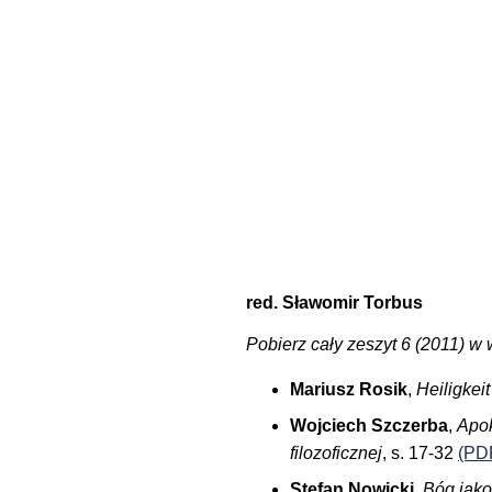
red. Sławomir Torbus
Pobierz cały zeszyt 6 (2011) w 
Mariusz Rosik
,
Heiligkeit
Wojciech Szczerba
,
Apok
filozoficznej
, s. 17-32
(PD
Stefan Nowicki
,
Bóg jako