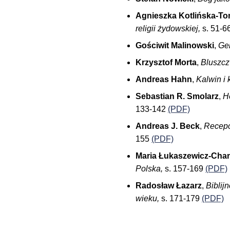
Agnieszka Kotlińska-T
religii żydowskiej,
s. 51-6
Gościwit Malinowski
,
Ge
Krzysztof Morta
,
Bluszcz 
Andreas Hahn
,
Kalwin i
Sebastian R. Smolarz
,
H
133-142
(PDF)
Andreas J. Beck
,
Recepc
155
(PDF)
Maria Łukaszewicz-Chan
Polska,
s. 157-169
(PDF)
Radosław Łazarz
,
Biblij
wieku,
s. 171-179
(PDF)