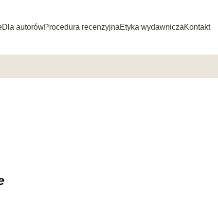
e
Dla autorów
Procedura recenzyjna
Etyka wydawnicza
Kontakt
e