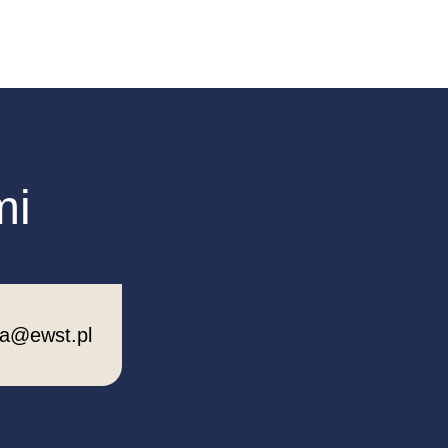
mi
ca@ewst.pl