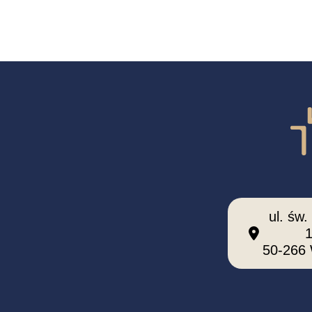
ul. św.
50-266