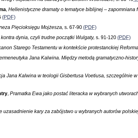
oma
,
Hellenistyczne dramaty o tematyce biblijnej – zapomniana fo
6
(PDF)
neza Pięcioksięgu Mojżesza,
s. 67-90
(PDF)
kontra dynia, czyli trudne początki Wulgaty,
s. 91-120
(PDF)
 kanon Starego Testamentu w kontekście protestanckiej Reforma
ermeneutyka Jana Kalwina. Między metodą gramatyczno-historyc
ja Jana Kalwina w teologii Gisbertusa Voetiusa, szczególnie w
try
,
Pramatka Ewa jako postać literacka w wybranych utworach 
ne uzasadnienie kary za zabójstwo u wybranych autorów polskiej 