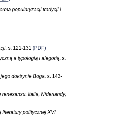
rma popularyzacji tradycji i
cji,
s. 121-131
(PDF)
zną a typologią i alegorią,
s.
 jego doktrynie Boga,
s. 143-
renesansu. Italia, Niderlandy,
literatury politycznej XVI